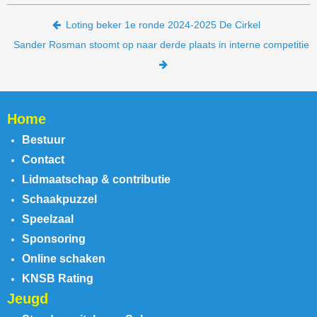
Bericht navigatie
Loting beker 1e ronde 2024-2025 De Cirkel
Sander Rosman stoomt op naar derde plaats in interne competitie
Home
Bestuur
Contact
Lidmaatschap & contributie
Schaakpuzzel
Speelzaal
Sponsoring
Online schaken
KNSB Rating
Jeugd