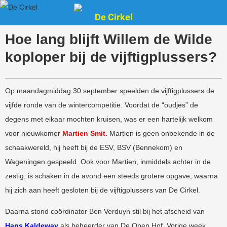
De Cirkel
Hoe lang blijft Willem de Wilde
koploper bij de vijftigplussers?
Op maandagmiddag 30 september speelden de vijftigplussers de
vijfde ronde van de wintercompetitie. Voordat de “oudjes” de
degens met elkaar mochten kruisen, was er een hartelijk welkom
voor nieuwkomer
Martien Smit.
Martien is geen onbekende in de
schaakwereld, hij heeft bij de ESV, BSV (Bennekom) en
Wageningen gespeeld. Ook voor Martien, inmiddels achter in de
zestig, is schaken in de avond een steeds grotere opgave, waarna
hij zich aan heeft gesloten bij de vijftigplussers van De Cirkel.
Daarna stond coördinator Ben Verduyn stil bij het afscheid van
Hans Kaldeway
als beheerder van De Open Hof. Vorige week